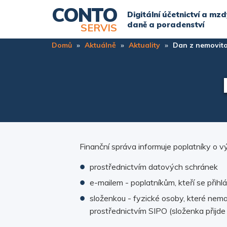
Přejít
CONTO
Digitální účetnictví a mzd
k
daně a poradenství
SERVIS
hlavnímu
Domů
Aktuálně
Aktuality
Dan z nemovito
obsahu
Finanční správa informuje poplatníky o 
prostřednictvím datových schránek
e-mailem - poplatníkům, kteří se přihlá
složenkou - fyzické osoby, které nema
prostřednictvím SIPO (složenka přijde