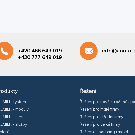
+420 466 649 019
info@conto-s
+420 777 649 019
rodukty
Řešení
EMIER system
Řešení pro nově založené spo
EMIER - moduly
Řešení pro malé firmy
EMIER - cena
Řešení pro střední firmy
EMIER - služby
Řešení pro velké firmy
olení
Řešení outsourcingu mezd