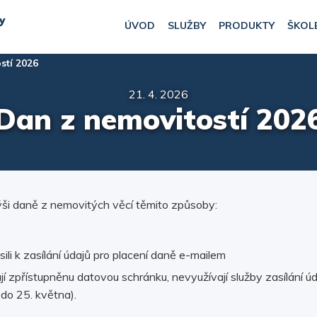
y
ÚVOD
SLUŽBY
PRODUKTY
ŠKOL
stí 2026
21. 4. 2026
Dan z nemovitostí 202
výši daně z nemovitých věcí těmito způsoby:
sili k zasílání údajů pro placení daně e-mailem
jí zpřístupněnu datovou schránku, nevyužívají služby zasílání ú
 do 25. května).