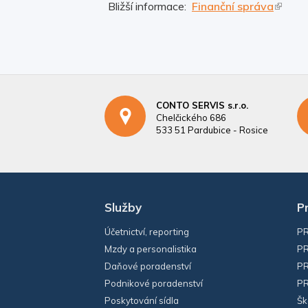
Bližší informace:
Finanční správa
CONTO SERVIS s.r.o.
Chelčického 686
533 51 Pardubice - Rosice
Služby
P
Účetnictví, reporting
PR
Mzdy a personalistika
PR
Daňové poradenství
PR
Podnikové poradenství
PR
Poskytování sídla
Šk