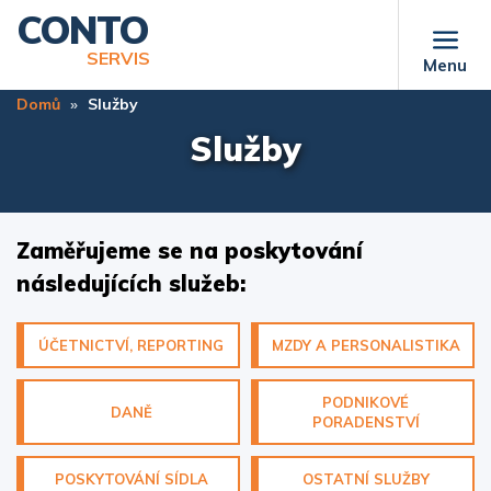
Přejít
CONTO
k
SERVIS
Menu
hlavnímu
obsahu
Domů
Služby
Služby
Zaměřujeme se na poskytování
následujících služeb:
ÚČETNICTVÍ, REPORTING
MZDY A PERSONALISTIKA
PODNIKOVÉ
DANĚ
PORADENSTVÍ
POSKYTOVÁNÍ SÍDLA
OSTATNÍ SLUŽBY