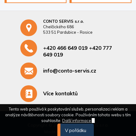
CONTO SERVIS s.r.o.
Chelčického 686
533 51 Pardubice - Rosice
+420 466 649 019 +420 777
649 019
info@conto-servis.cz
Více kontaktů
Tento web používá k poskytování služeb, personalizaci reklam a
analýze návštěvnosti soubory cookie. Používáním tohoto webu s tím
Podmínky užití
souhlasíte.
Další informace
Copyright © 2026 - CONTO SERVIS s.r.o.
V pořádku
Made with
by
Voatt