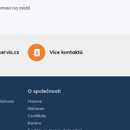
rmací na místě.
ervis.cz
Více kontaktů
O společnosti
lečnosti
Historie
Náš team
Certifikáty
Kariéra