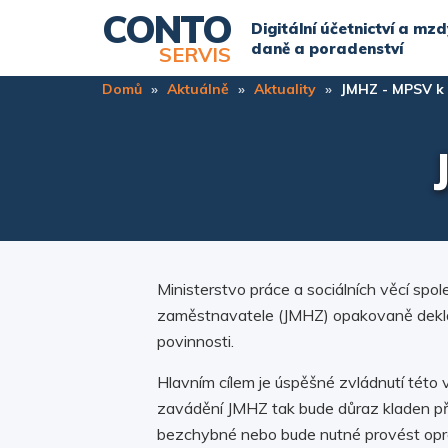
Přejít
CONTO
Digitální účetnictví a mzd
k
daně a poradenství
SERVIS
hlavnímu
Domů
Aktuálně
Aktuality
JMHZ - MPSV k
obsahu
Ministerstvo práce a sociálních věcí sp
zaměstnavatele (JMHZ) opakovaně deklaru
povinnosti.
Hlavním cílem je úspěšné zvládnutí této
zavádění JMHZ tak bude důraz kladen pře
bezchybné nebo bude nutné provést opra