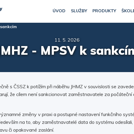
y
ÚVOD
SLUŽBY
PRODUKTY
ŠKOL
 sankcím
11. 5. 2026
JMHZ - MPSV k sankcí
olečně s ČSSZ k potížím při náběhu JHMZ v souvislosti se zaved
jí, že cílem není sankcionovat zaměstnavatele za počáteční c
 významné změny v praxi a postupné nastavení funkčního systé
devším na to, aby zaměstnavatelé data do systému odesílali, 
vu či opakované zaslání.