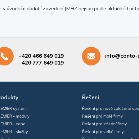
 v úvodním období zavedení JMHZ nejsou podle aktuálních info
+420 466 649 019
info@conto-s
+420 777 649 019
rodukty
Řešení
EMIER system
Řešení pro nově založené spo
EMIER - moduly
Řešení pro malé firmy
EMIER - cena
Řešení pro střední firmy
EMIER - služby
Řešení pro velké firmy