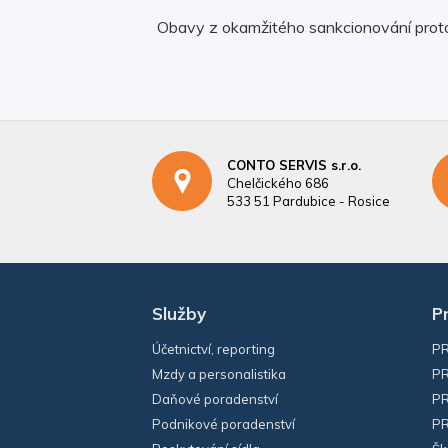
Obavy z okamžitého sankcionování proto
CONTO SERVIS s.r.o.
Chelčického 686
533 51 Pardubice - Rosice
Služby
P
Účetnictví, reporting
PR
Mzdy a personalistika
PR
Daňové poradenství
PR
Podnikové poradenství
PR