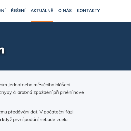
ENÍ
ŘEŠENÍ
AKTUÁLNĚ
O NÁS
KONTAKTY
m
ením Jednotného měsíčního hlášení
hyby či drobná zpoždění při plnění nové
mu předávání dat. V počáteční fázi
i když první podání nebude zcela