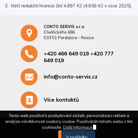
třetí redukční hranice činí 4.897 Kč (4.656 Kč v roce 2025).
CONTO SERVIS s.r.o.
Chelčického 686
533 51 Pardubice - Rosice
+420 466 649 019 +420 777
649 019
info@conto-servis.cz
Více kontaktů
Tento web používá k poskytování služeb, personalizaci reklam a
analýze návštěvnosti soubory cookie. Používáním tohoto webu s tím
Podmínky užití
souhlasíte.
Další informace
Copyright © 2026 - CONTO SERVIS s.r.o.
V pořádku