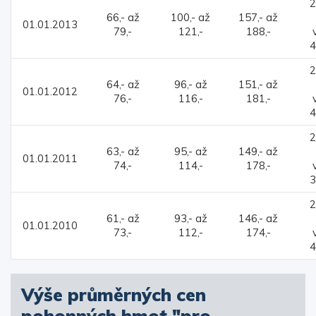
2
66,- až
100,- až
157,- až
01.01.2013
79,-
121,-
188,-
4
2
64,- až
96,- až
151,- až
01.01.2012
76,-
116,-
181,-
4
2
63,- až
95,- až
149,- až
01.01.2011
74,-
114,-
178,-
3
2
61,- až
93,- až
146,- až
01.01.2010
73,-
112,-
174,-
4
Výše průměrných cen
pohonných hmot "pro