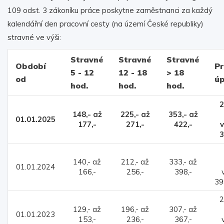
109 odst. 3 zákoníku práce poskytne zaměstnanci za každý
kalendářní den pracovní cesty (na území České republiky)
stravné ve výši:
Stravné
Stravné
Stravné
Období
Pr
5 - 12
12 - 18
> 18
od
ú
hod.
hod.
hod.
2
148,- až
225,- až
353,- až
01.01.2025
177,-
271,-
422,-
3
2
140,- až
212,- až
333,- až
01.01.2024
166,-
256,-
398,-
3
2
129,- až
196,- až
307,- až
01.01.2023
153,-
236,-
367,-