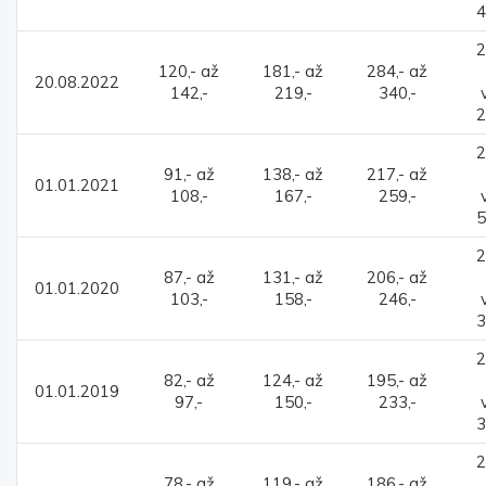
4
2
120,- až
181,- až
284,- až
20.08.2022
142,-
219,-
340,-
2
2
91,- až
138,- až
217,- až
01.01.2021
108,-
167,-
259,-
5
2
87,- až
131,- až
206,- až
01.01.2020
103,-
158,-
246,-
3
2
82,- až
124,- až
195,- až
01.01.2019
97,-
150,-
233,-
3
2
78,- až
119,- až
186,- až