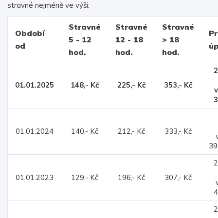
stravné nejméně ve výši:
Stravné
Stravné
Stravné
Období
Pr
5 - 12
12 - 18
> 18
od
ú
hod.
hod.
hod.
2
01.01.2025
148,- Kč
225,- Kč
353,- Kč
3
2
01.01.2024
140,- Kč
212,- Kč
333,- Kč
3
2
01.01.2023
129,- Kč
196,- Kč
307,- Kč
4
2