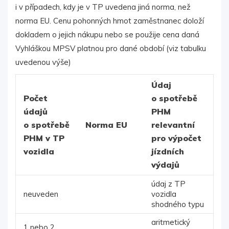
i v případech, kdy je v TP uvedena jiná norma, než
norma EU. Cenu pohonných hmot zaměstnanec doloží
dokladem o jejich nákupu nebo se použije cena daná
Vyhláškou MPSV platnou pro dané období (viz tabulku
uvedenou výše)
Údaj
Počet
o spotřebě
údajů
PHM
o spotřebě
Norma EU
relevantní
PHM v TP
pro výpočet
vozidla
jízdních
výdajů
údaj z TP
neuveden
vozidla
shodného typu
aritmetický
1 nebo 2