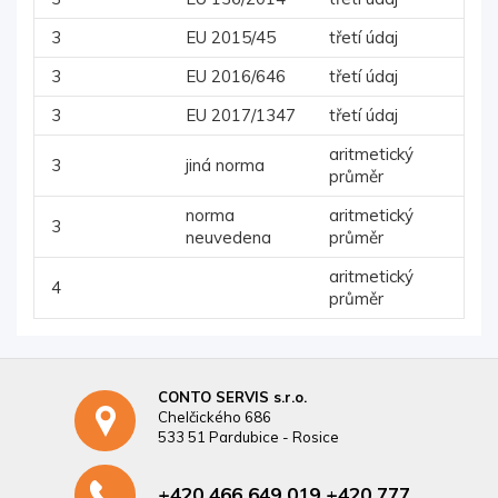
3
EU 2015/45
třetí údaj
3
EU 2016/646
třetí údaj
3
EU 2017/1347
třetí údaj
aritmetický
3
jiná norma
průměr
norma
aritmetický
3
neuvedena
průměr
aritmetický
4
průměr
CONTO SERVIS s.r.o.
Chelčického 686
533 51 Pardubice - Rosice
+420 466 649 019 +420 777