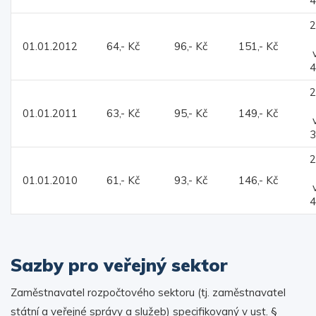
4
2
01.01.2012
64,- Kč
96,- Kč
151,- Kč
4
2
01.01.2011
63,- Kč
95,- Kč
149,- Kč
3
2
01.01.2010
61,- Kč
93,- Kč
146,- Kč
4
Sazby pro veřejný sektor
Zaměstnavatel rozpočtového sektoru (tj. zaměstnavatel
státní a veřejné správy a služeb) specifikovaný v ust. §