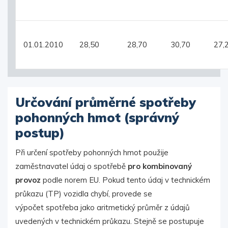
01.01.2010
28,50
28,70
30,70
27,
Určování průměrné spotřeby
pohonných hmot (správný
postup)
Při určení spotřeby pohonných hmot použije
zaměstnavatel údaj o spotřebě
pro kombinovaný
provoz
podle norem EU. Pokud tento údaj v technickém
průkazu (TP) vozidla chybí, provede se
výpočet spotřeba jako aritmetický průměr z údajů
uvedených v technickém průkazu. Stejně se postupuje