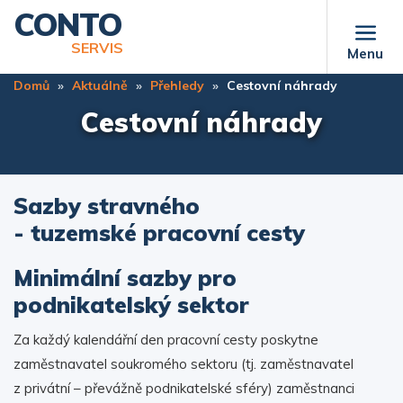
Přejít
CONTO
k
SERVIS
Menu
hlavnímu
obsahu
Domů
Aktuálně
Přehledy
Cestovní náhrady
Cestovní náhrady
Sazby stravného
- tuzemské pracovní cesty
Minimální sazby pro
podnikatelský sektor
Za každý kalendářní den pracovní cesty poskytne
zaměstnavatel soukromého sektoru (tj. zaměstnavatel
z privátní – převážně podnikatelské sféry) zaměstnanci