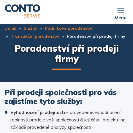
Přejít
CONTO
k
SERVIS
Menu
hlavnímu
obsahu
Domů
Služby
Podnikové poradenství
Transakční poradenství
Poradenství při prodeji firmy
Poradenství při prodeji
firmy
Při prodeji společnosti pro vás
zajistíme tyto služby:
Vyhodnocení prodejnosti
– provedeme vyhodnocení
reálnosti prodeje vaší společnosti či její části, projektu na
základě provedené analýzy společnosti